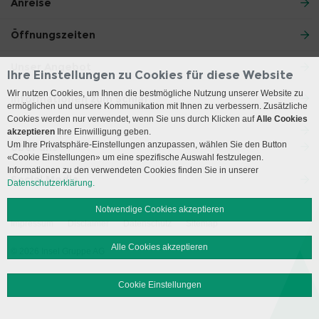
Anreise
Öffnungszeiten
Unser Angebot
Ihre Einstellungen zu Cookies für diese Website
Wir nutzen Cookies, um Ihnen die bestmögliche Nutzung unserer Website zu
Informationen zum Schlaf
ermöglichen und unsere Kommunikation mit Ihnen zu verbessern. Zusätzliche
Cookies werden nur verwendet, wenn Sie uns durch Klicken auf
Alle Cookies
akzeptieren
Ihre Einwilligung geben.
Um Ihre Privatsphäre-Einstellungen anzupassen, wählen Sie den Button
Über uns
«Cookie Einstellungen» um eine spezifische Auswahl festzulegen.
Informationen zu den verwendeten Cookies finden Sie in unserer
Social Media
Datenschutzerklärung.
Notwendige Cookies akzeptieren
Impressum
Disclaimer
Datenschutz
Sitemap
Alle Cookies akzeptieren
© 2026 Insel Gruppe AG
Cookie Einstellungen