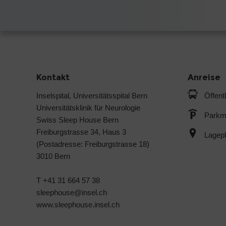
Kontakt
Anreise
Inselspital, Universitätsspital Bern
Öffent
Universitätsklinik für Neurologie
Parkmö
Swiss Sleep House Bern
Freiburgstrasse 34, Haus 3
Lagep
(Postadresse: Freiburgstrasse 18)
3010 Bern
T
+41 31 664 57 38
sleephouse@
insel.ch
www.sleephouse.insel.ch