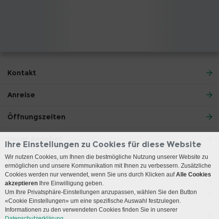
Kontakt
Anreise
Öffnungszeiten
Unser Angebot
Ihre Einstellungen zu Cookies für diese Website
Wir nutzen Cookies, um Ihnen die bestmögliche Nutzung unserer Website zu
Informationen zum Schlaf
ermöglichen und unsere Kommunikation mit Ihnen zu verbessern. Zusätzliche
Cookies werden nur verwendet, wenn Sie uns durch Klicken auf
Alle Cookies
akzeptieren
Ihre Einwilligung geben.
Um Ihre Privatsphäre-Einstellungen anzupassen, wählen Sie den Button
Über uns
«Cookie Einstellungen» um eine spezifische Auswahl festzulegen.
Informationen zu den verwendeten Cookies finden Sie in unserer
Social Media
Datenschutzerklärung.